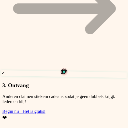
❤️
🎉
✨
🎊
⭐
💫
✓
3. Ontvang
Anderen claimen stiekem cadeaus zodat je geen dubbels krijgt.
Iedereen blij!
Begin nu - Het is gratis!
❤️