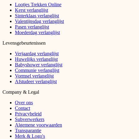
Lootjes Trekken Online
Kerst verlanglijst
Sinterklaas verlanglijst
Valentijnsdag verlanglijst
Pasen verlanglijst
Moederdag verlanglijst
Levensgebeurtenissen
Verjaardag verlanglijst
Huwelijks verlanglijst
Babyshower verlanglijst
Communie verlanglijst
Vormsel verlanglijst
Afstudeer verlanglijst
Company & Legal
Over ons
Contact
Privacybeleid
Subverwerkers
Algemene voorwaarden
Transparantie
Merk & Logo's